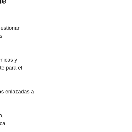
de 
gestionan 
s 
nicas y 
e para el 
as enlazadas a 
o, 
ca.