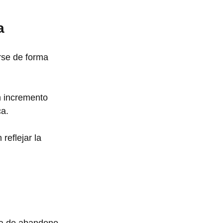
a
rse de forma 
n incremento 
ca.
reflejar la 
sa de abandono 