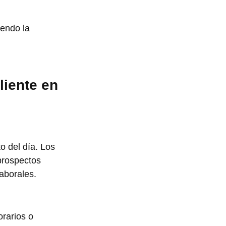
endo la 
liente en 
 del día. Los 
prospectos 
laborales.
rarios o 