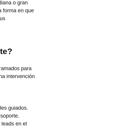
iana o gran 
a forma en que 
us 
nte?
ogramados para 
na intervención 
les guiados.
 soporte.
 leads en el 