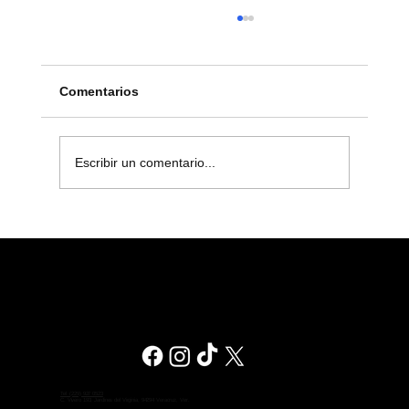
Comentarios
Escribir un comentario...
Branding en Veracruz: Construye una
Identidad de Marca Fuerte y
Diferenciadora
Tel (229) 927 0523
C. Vivero 193, Jardines del Virginia, 94294 Veracruz, Ver.