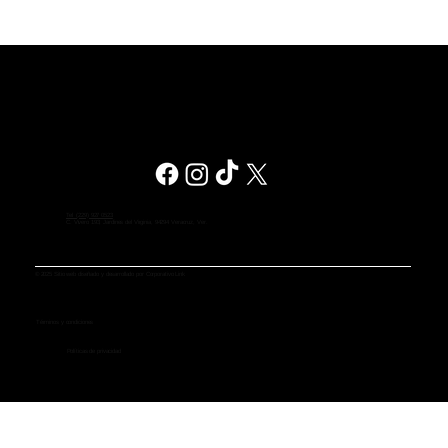
Branding en Veracruz: Construye una
Identidad de Marca Fuerte y
Diferenciadora
Tel (229) 927 0523
C. Vivero 193, Jardines del Virginia, 94294 Veracruz, Ver.
© 2025 Sitio web diseñado y desarrollado por Corporativo Link
Términos y condiciones
Políticas de privacidad