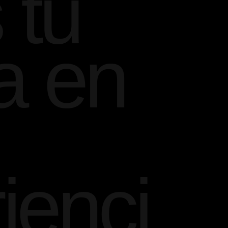
 tu
a en
ienci