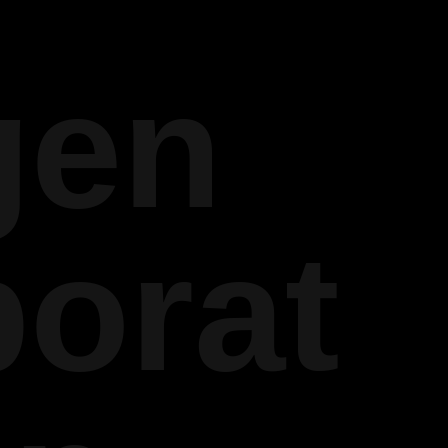
gen
orat