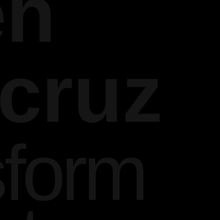
en
cruz
sform