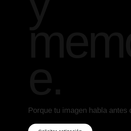
y
memo
e.
Porque tu imagen habla antes 