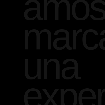
amos
marc
una
exper