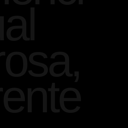
ual
rosa,
rente