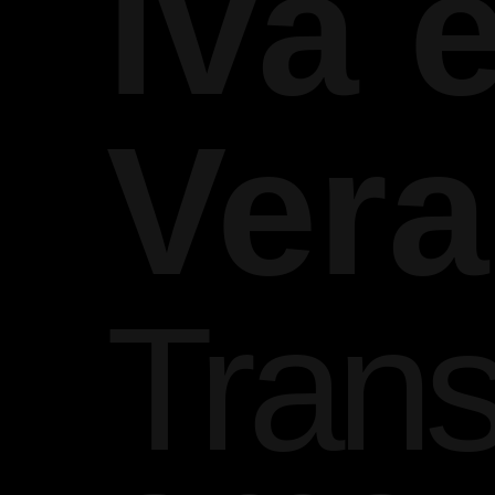
iva 
Vera
Tran