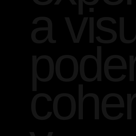
a vis
pode
cohe