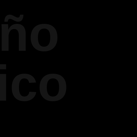
eño
ico