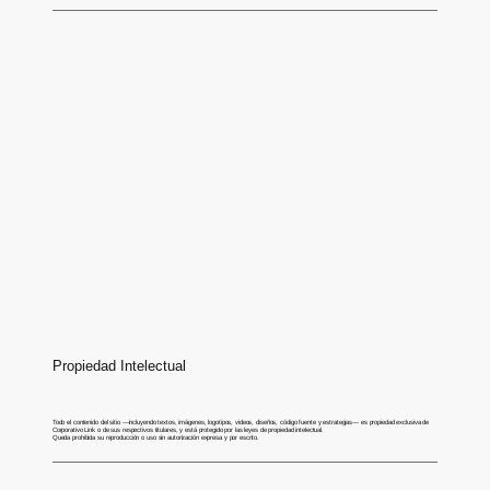
Propiedad Intelectual
Todo el contenido del sitio —incluyendo textos, imágenes, logotipos, videos, diseños, código fuente y estrategias— es propiedad exclusiva de
Corporativo Link o de sus respectivos titulares, y está protegido por las leyes de propiedad intelectual.
Queda prohibida su reproducción o uso sin autorización expresa y por escrito.