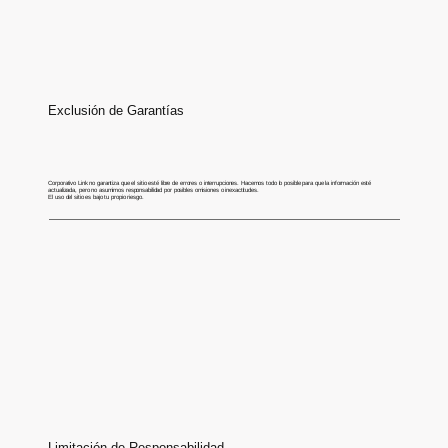
Exclusión de Garantías
Corporativo Link no garantiza que el sitio esté libre de errores o interrupciones. Hacemos todo lo posible para que la información esté
actualizada, pero no asumimos responsabilidad por posibles omisiones o inexactitudes.
El uso del sitio es bajo tu propio riesgo.
Limitación de Responsabilidad