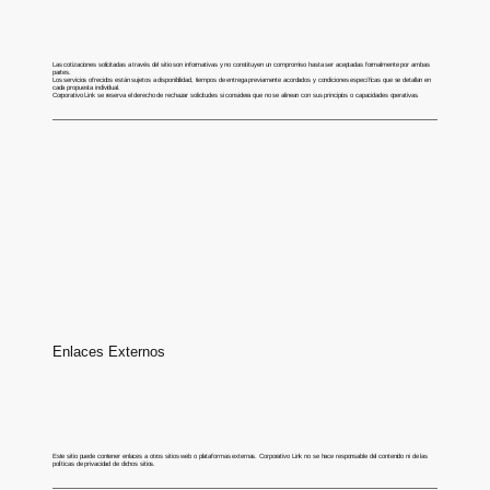
Las cotizaciones solicitadas a través del sitio son informativas y no constituyen un compromiso hasta ser aceptadas formalmente por ambas
partes.
Los servicios ofrecidos están sujetos a disponibilidad, tiempos de entrega previamente acordados y condiciones específicas que se detallan en
cada propuesta individual.
Corporativo Link se reserva el derecho de rechazar solicitudes si considera que no se alinean con sus principios o capacidades operativas.
Enlaces Externos
Este sitio puede contener enlaces a otros sitios web o plataformas externas. Corporativo Link no se hace responsable del contenido ni de las
políticas de privacidad de dichos sitios.