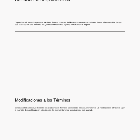
Corporativo Link no será responsable por daños directos, indirectos, incidentales o consecuentes derivados del uso o la imposibilidad de usar
este sitio o los servicios ofrecidos, incluyendo pérdida de datos, ingresos o interrupción de negocio.
Modificaciones a los Términos
Corporativo Link se reserva el derecho de actualizar estos Términos y Condiciones en cualquier momento. Las modificaciones entrarán en vigor
al momento de su publicación en este sitio web. Se recomienda revisar periódicamente este apartado.