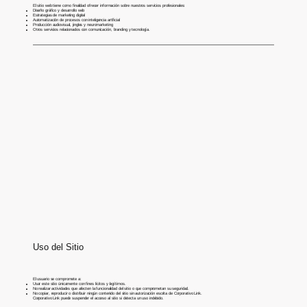
El sitio web tiene como finalidad ofrecer información sobre nuestros servicios profesionales:
Diseño gráfico y desarrollo web
Estrategias de marketing digital
Automatización de procesos con inteligencia artificial
Producción audiovisual, jingles y neuromarketing
Otros servicios relacionados con comunicación, branding y tecnología.
Uso del Sitio
El usuario se compromete a:
Usar este sitio únicamente con fines lícitos y legítimos.
No realizar actividades que afecten la funcionalidad del sitio o que comprometan su seguridad.
No copiar, reproducir o distribuir ningún contenido del sitio sin autorización escrita de Corporativo Link.
Corporativo Link puede suspender el acceso al sitio si detecta un uso indebido.