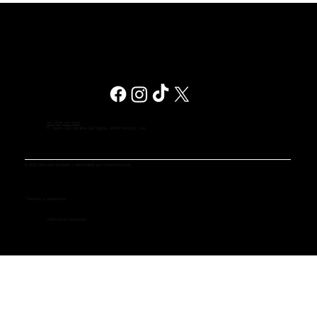
Identidad de Marca Fuerte y
Diferenciadora
Tel (229) 927 0523
C. Vivero 193, Jardines del Virginia, 94294 Veracruz, Ver.
© 2025 Sitio web diseñado y desarrollado por Corporativo Link
Términos y condiciones
Políticas de privacidad