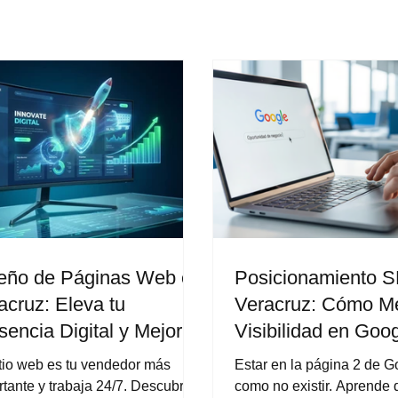
eño de Páginas Web en
Posicionamiento 
acruz: Eleva tu
Veracruz: Cómo Me
sencia Digital y Mejora
Visibilidad en Goog
 Resultados
Atraer Más Cliente
itio web es tu vendedor más
Estar en la página 2 de G
rtante y trabaja 24/7. Descubre
como no existir. Aprende 