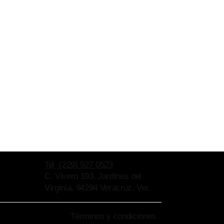
Tel (229) 927 0523
C. Vivero 193, Jardines del
Virginia, 94294 Veracruz, Ver.
Términos y condiciones