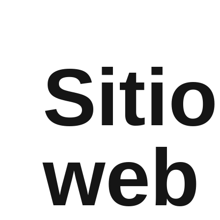
Siti
web