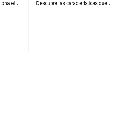
iona el
Descubre las características que
strategia de
diferencian una web "bonita" de una
e tu
herramienta de ventas profesional y
entes frente
por qué la velocidad y la adaptación
nce a
móvil son vitales para tu negocio en
Veracruz.