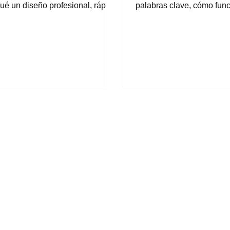
ué un diseño profesional, rápido
palabras clave, cómo func
timizado para SEO es la
algoritmo y por qué una e
sión más inteligente para
SEO local es vital para qu
ctar autoridad, mejorar la
negocio deje de perder cli
iencia de tus usuarios y
a la competencia y comie
plicar tus conversiones.
liderar su sector.