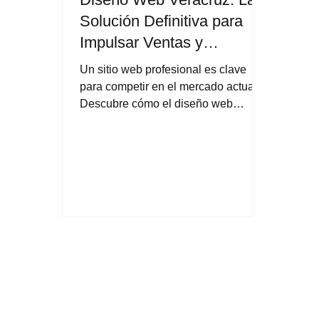
Solución Definitiva para
Impulsar Ventas y
Construir una Imagen
Un sitio web profesional es clave
Profesional para Negocios
para competir en el mercado actual.
y Empresas
Descubre cómo el diseño web
estratégico mejora tu imagen
corporativa y convierte visitantes en
clientes reales.