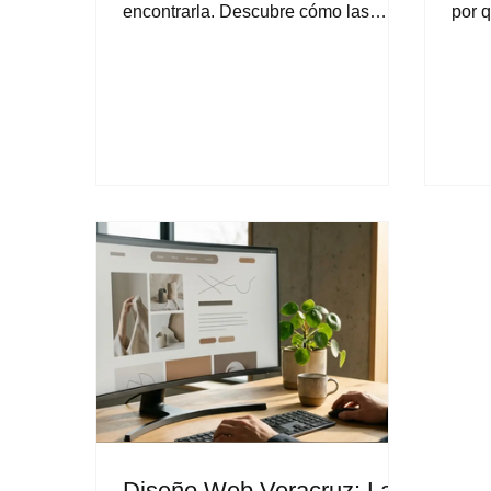
encontrarla. Descubre cómo las
por q
estrategias de SEO técnico,
y op
optimización de contenidos y link
inver
building pueden llevar a tu empresa
proye
a los primeros resultados de Google,
exper
atrayendo tráfico cualificado de forma
multi
sostenible y rentable.
Diseño Web Veracruz: La