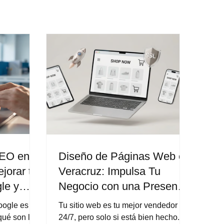
SEO en
Diseño de Páginas Web en
jorar tu
Veracruz: Impulsa Tu
le y
Negocio con una Presencia
s
Profesional en Línea
oogle es
Tu sitio web es tu mejor vendedor
qué son las
24/7, pero solo si está bien hecho.